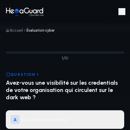
Aller au contenu principal
Accueil
Évaluation cyber
1/10
QUESTION 1
Avez-vous une visibilité sur les credentials
de votre organisation qui circulent sur le
dark web ?
A
Oui, surveillance continue