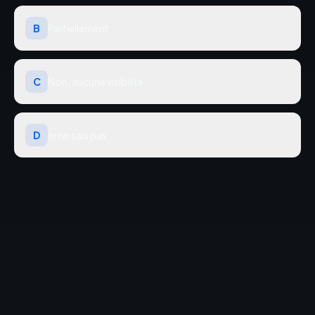
B
Partiellement
C
Non, aucune visibilité
D
Je ne sais pas