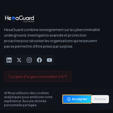
HexaGuard combine renseignement sur la cybercriminalité
underground, investigation avancée et protection
proactive pour sécuriser les organisations qui ne peuvent
pas se permettre d'être prises par surprise.
Ligne d'urgence incident 24/7
🍪
Nous utilisons des cookies
SOLUTIONS
analytiques pour améliorer votre
Accepter
Refuser
expérience. Aucune donnée
Cyber Threat Intelligence
personnelle partagée.
Risque tiers