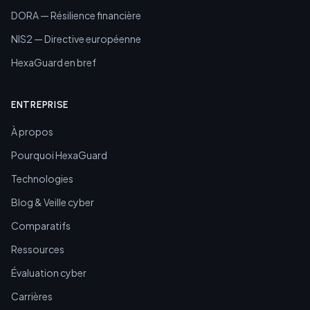
DORA — Résilience financière
NIS2 — Directive européenne
HexaGuard en bref
ENTREPRISE
À propos
Pourquoi HexaGuard
Technologies
Blog & Veille cyber
Comparatifs
Ressources
Évaluation cyber
Carrières