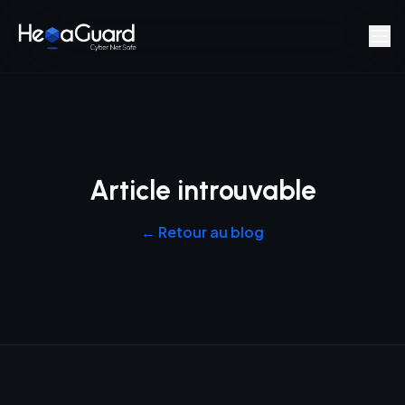
Aller au contenu principal
Article introuvable
←
Retour au blog