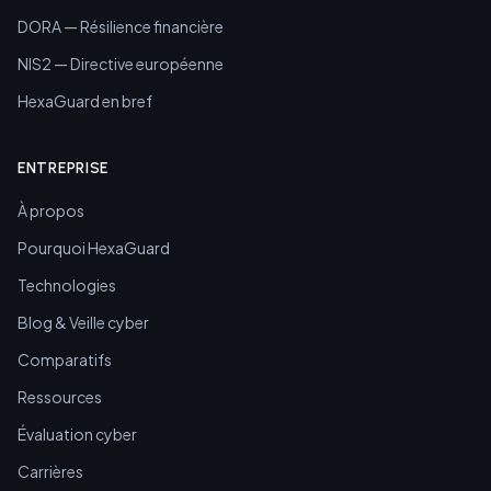
DORA — Résilience financière
NIS2 — Directive européenne
HexaGuard en bref
ENTREPRISE
À propos
Pourquoi HexaGuard
Technologies
Blog & Veille cyber
Comparatifs
Ressources
Évaluation cyber
Carrières