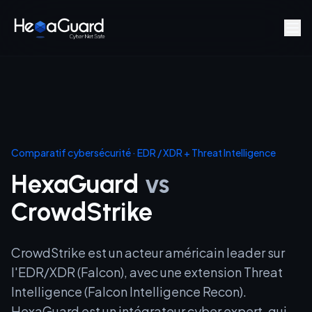
Aller au contenu principal
Comparatif cybersécurité
·
EDR / XDR + Threat Intelligence
HexaGuard
vs
CrowdStrike
CrowdStrike est un acteur américain leader sur
l'EDR/XDR (Falcon), avec une extension Threat
Intelligence (Falcon Intelligence Recon).
HexaGuard est un intégrateur cyber expert, qui