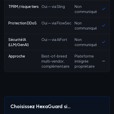
TPRM / risque tiers
Oui — via Sling
Non
communiqué
Protection DDoS
Oui — via FlowSec
Non
communiqué
Sécurité IA
Oui — via AiFort
Non
(LLM/GenAI)
communiqué
Approche
Best-of-breed
Plateforme
multi-vendor,
intégrée
complémentaire
propriétaire
Choisissez HexaGuard si…