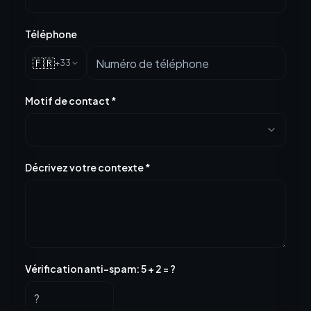
Téléphone
🇫🇷
+33
Motif de contact
*
Décrivez votre contexte
*
Vérification anti-spam
:
5
+
2
= ?