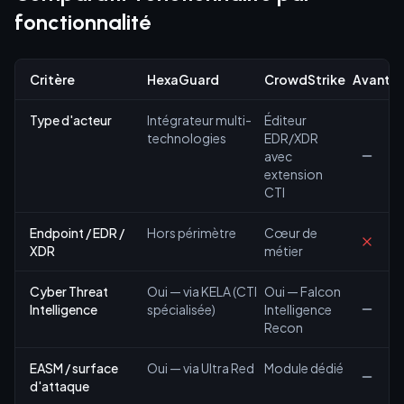
fonctionnalité
Critère
HexaGuard
CrowdStrike
Avanta
Type d'acteur
Intégrateur multi-
Éditeur
technologies
EDR/XDR
avec
extension
CTI
Endpoint / EDR /
Hors périmètre
Cœur de
XDR
métier
Cyber Threat
Oui — via KELA (CTI
Oui — Falcon
Intelligence
spécialisée)
Intelligence
Recon
EASM / surface
Oui — via Ultra Red
Module dédié
d'attaque