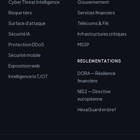
Cyber Threat Intelligence
Gouvernement
Risque tiers
Services financiers
Surface d'attaque
Télécoms & FAI
Sécurité IA
Infrastructures critiques
Protection DDoS
MSSP
Sécurité mobile
RÉGLEMENTATIONS
Exposition web
DORA — Résilience
Intelligence IoT/OT
financière
NIS2 — Directive
européenne
HexaGuard en bref