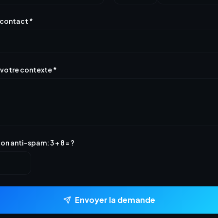
 contact
*
 votre contexte
*
tion anti-spam
:
3
+
8
= ?
Envoyer la demande