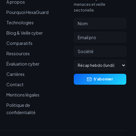
À propos
menaces et veille
sectorielle.
Pourquoi HexaGuard
Technologies
Blog & Veille cyber
Comparatifs
Ressources
Évaluation cyber
Carrières
S'abonner
Contact
Mentions légales
Politique de
confidentialité