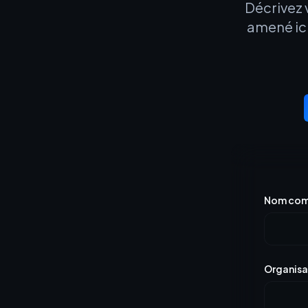
Décrivez v
amené ici
Nom com
Organisa