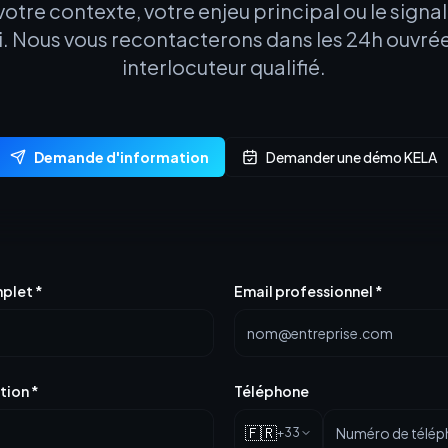
otre contexte, votre enjeu principal ou le signal
. Nous vous recontacterons dans les 24h ouvré
interlocuteur qualifié.
Demande d'information
Demander une démo KELA
plet
*
Email professionnel
*
tion
*
Téléphone
🇫🇷
+33